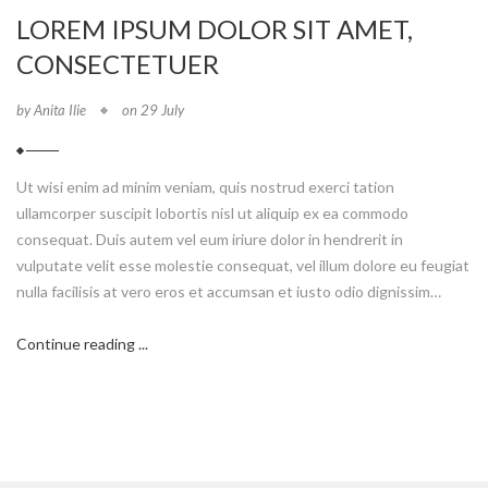
LOREM IPSUM DOLOR SIT AMET,
CONSECTETUER
by Anita Ilie
on 29 July
Ut wisi enim ad minim veniam, quis nostrud exerci tation
ullamcorper suscipit lobortis nisl ut aliquip ex ea commodo
consequat. Duis autem vel eum iriure dolor in hendrerit in
vulputate velit esse molestie consequat, vel illum dolore eu feugiat
nulla facilisis at vero eros et accumsan et iusto odio dignissim…
Continue reading ...